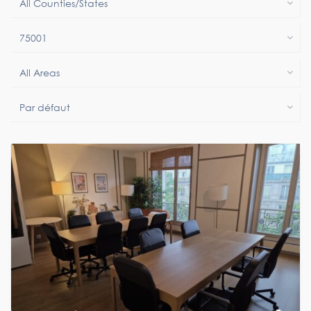
All Counties/States
75001
All Areas
Par défaut