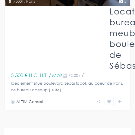
75001
,
Paris
5
Locat
bure
meub
boul
de
Sébas
5 500 €
H.C. H.T. / Mois
2
72,00 m
Idéalement situé boulevard Sébastopol, au coeur de Paris,
ce bureau open-sp
[..suite]
ALTIM Conseil