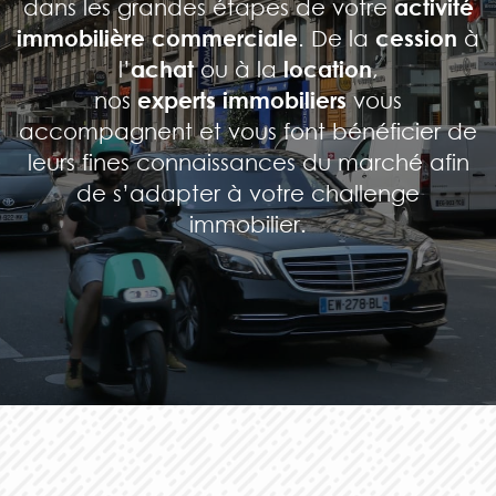
dans les grandes étapes de votre
activité
immobilière commerciale
. De la
cession
à
l’
achat
ou à la
location
,
nos
experts immobiliers
vous
accompagnent et vous font bénéficier de
leurs fines connaissances du marché afin
de s’adapter à votre challenge
immobilier.