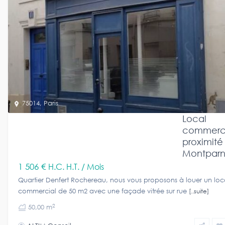
75014
,
Paris
Local
commerci
proximité
Montparn
1 506 €
H.C. H.T. / Mois
Quartier Denfert Rochereau, nous vous proposons à louer un loc
commercial de 50 m2 avec une façade vitrée sur rue
[..suite]
2
50,00 m