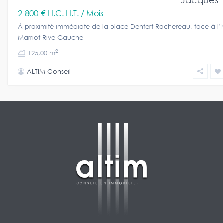
Jacques
2 800 €
H.C. H.T. / Mois
À proximité immédiate de la place Denfert Rochereau, face à l’
Marriot Rive Gauche
2
125,00 m
ALTIM Conseil