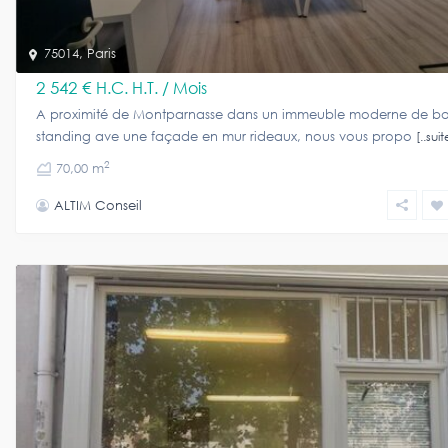
75014
,
Paris
2 542 €
H.C. H.T. / Mois
A proximité de Montparnasse dans un immeuble moderne de b
standing ave une façade en mur rideaux, nous vous propo
[..suit
2
70,00 m
ALTIM Conseil