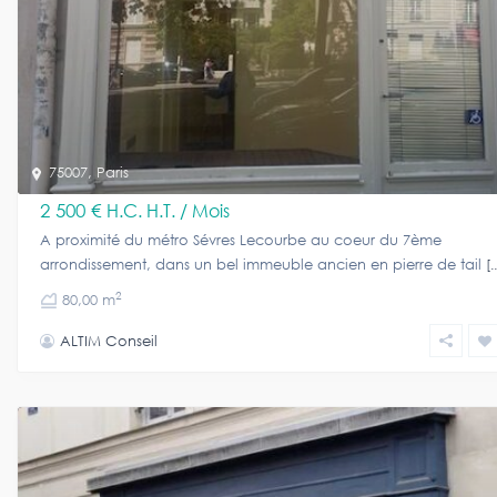
75007
,
Paris
2 500 €
H.C. H.T. / Mois
A proximité du métro Sévres Lecourbe au coeur du 7ème
arrondissement, dans un bel immeuble ancien en pierre de tail
[.
2
80,00 m
ALTIM Conseil