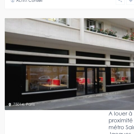
ALTIM Conseil
75014
,
Paris
A louer à
proximité
métro Sai