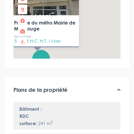
Proche du métro Mairie de
Montrouge
location
5 833 €
H.C. H.T. / Mois
Plans de la propriété
Bâtiment :
RDC
2
surface:
241 m