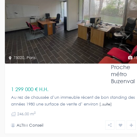
75020
,
Paris
1
Proche
métro
Buzenval
1 299 000 €
H.H.
Au rez de chaussée d’un immeuble récent de bon standing des
années 1980 une surface de vente d’ environ
[..suite]
2
246,00 m
ALTIM Conseil