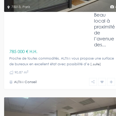
75013
,
Paris
Beau
local à
proximité
de
l’avenue
des...
785 000 €
H.H.
Proche de toutes commodités, ALTIM vous propose une surface
de bureaux en excellent état avec possibilité d’e
[..suite]
2
90,87 m
ALTIM Conseil