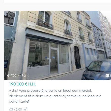
75014
,
Paris
190 000 €
H.H.
ALTIM vous propose à la vente un local commercial,
idéalement situé dans un quartier dynamique, ce local est
parfai
[..suite]
2
42,00 m