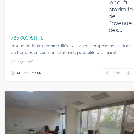
local à
proximité
de
l’avenue
des...
785 000 €
H.H.
Proche de toutes commodités, ALTIM vous propose une surface
de bureaux en excellent état avec possibilité d’e
[..suite]
2
90,87 m
ALTIM Conseil