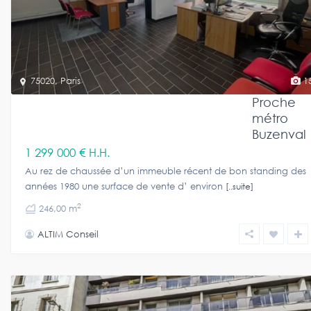
75020
,
Paris
1
Proche
métro
Buzenval
1 299 000 €
H.H.
Au rez de chaussée d’un immeuble récent de bon standing des
années 1980 une surface de vente d’ environ
[..suite]
2
246,00 m
ALTIM Conseil