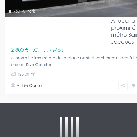
75014
,
Paris
A louer à
proximité
métro Sai
Jacques
2 800 €
H.C. H.T. / Mois
À proximité immédiate de la place Denfert Rochereau, face à l’
Marriot Rive Gauche
2
125,00 m
ALTIM Conseil