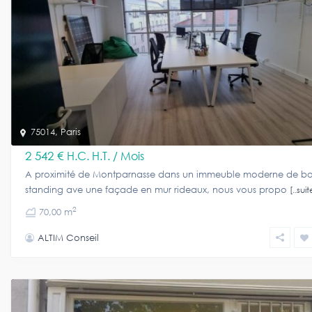
75014
,
Paris
2 542 €
H.C. H.T. / Mois
A proximité de Montparnasse dans un immeuble moderne de b
standing ave une façade en mur rideaux, nous vous propo
[..suit
2
70,00 m
ALTIM Conseil