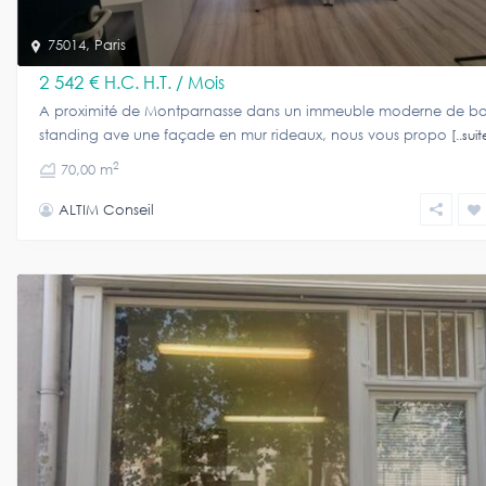
75014
,
Paris
2 542 €
H.C. H.T. / Mois
A proximité de Montparnasse dans un immeuble moderne de b
standing ave une façade en mur rideaux, nous vous propo
[..suit
2
70,00 m
ALTIM Conseil