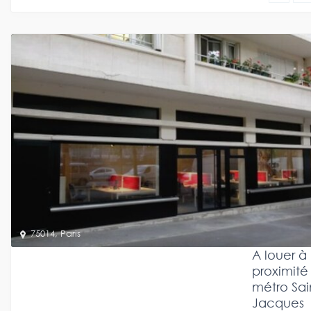
75014
,
Paris
A louer à
proximité
métro Sai
Jacques