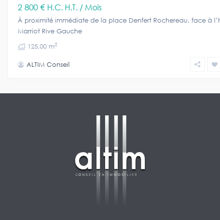
2 800 €
H.C. H.T. / Mois
À proximité immédiate de la place Denfert Rochereau, face à l’
Marriot Rive Gauche
2
125,00 m
ALTIM Conseil