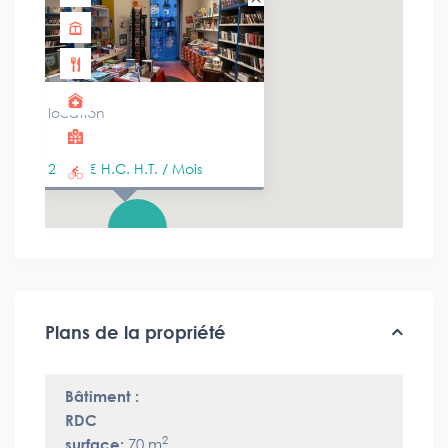
location
2 667 €
H.C. H.T. / Mois
Plans de la propriété
Bâtiment :
RDC
2
surface:
70 m