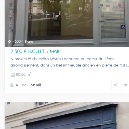
75007
,
Paris
2 500 €
H.C. H.T. / Mois
A proximité du métro Sévres Lecourbe au coeur du 7ème
arrondissement, dans un bel immeuble ancien en pierre de tail
[.
2
80,00 m
ALTIM Conseil