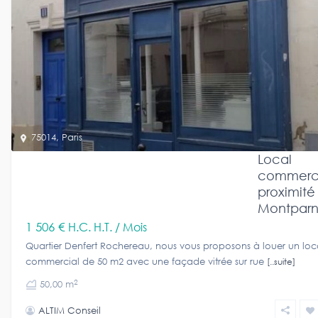
75014
,
Paris
Local
commerci
proximité
Montparn
1 506 €
H.C. H.T. / Mois
Quartier Denfert Rochereau, nous vous proposons à louer un loc
commercial de 50 m2 avec une façade vitrée sur rue
[..suite]
2
50,00 m
ALTIM Conseil