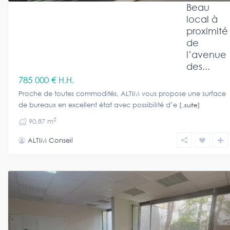
Beau
local à
proximité
de
l’avenue
des...
785 000 €
H.H.
Proche de toutes commodités, ALTIM vous propose une surface
de bureaux en excellent état avec possibilité d’e
[..suite]
2
90,87 m
ALTIM Conseil