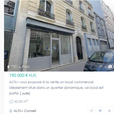
75014
,
Paris
190 000 €
H.H.
ALTIM vous propose à la vente un local commercial,
idéalement situé dans un quartier dynamique, ce local est
parfai
[..suite]
2
42,00 m
ALTIM Conseil