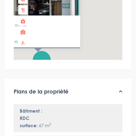
achat
H.H.
Plans de la propriété
Bâtiment :
RDC
2
surface:
67 m