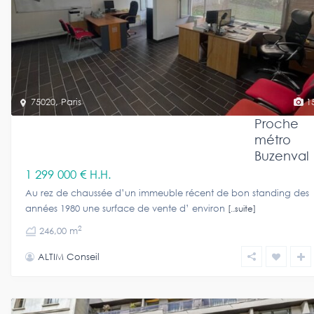
75020
,
Paris
1
Proche
métro
Buzenval
1 299 000 €
H.H.
Au rez de chaussée d’un immeuble récent de bon standing des
années 1980 une surface de vente d’ environ
[..suite]
2
246,00 m
ALTIM Conseil