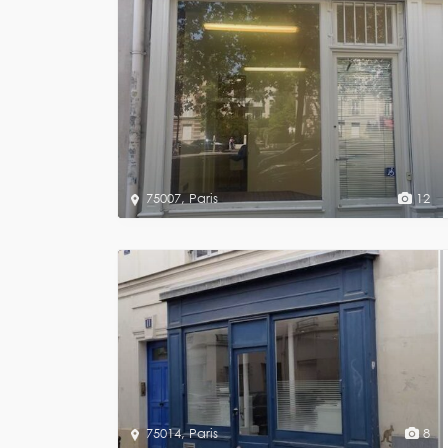
75007
,
Paris
12
75014
,
Paris
8