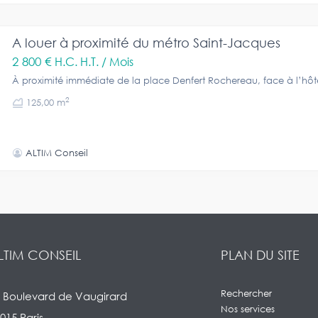
A louer à proximité du métro Saint-Jacques
2 800 €
H.C. H.T. / Mois
À proximité immédiate de la place Denfert Rochereau, face à l’hôt
2
125,00 m
ALTIM Conseil
LTIM CONSEIL
PLAN DU SITE
Rechercher
 Boulevard de Vaugirard
Nos services
015 Paris