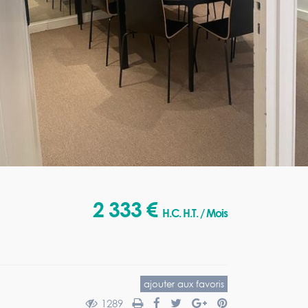
2 333 €
H.C. H.T. / Mois
ajouter aux favoris
1289