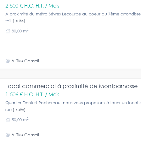
2 500 €
H.C. H.T. / Mois
A proximité du métro Sévres Lecourbe au coeur du 7ème arrondiss
tail
[..suite]
2
80,00 m
ALTIM Conseil
Local commercial à proximité de Montparnasse
1 506 €
H.C. H.T. / Mois
Quartier Denfert Rochereau, nous vous proposons à louer un local
rue
[..suite]
2
50,00 m
ALTIM Conseil