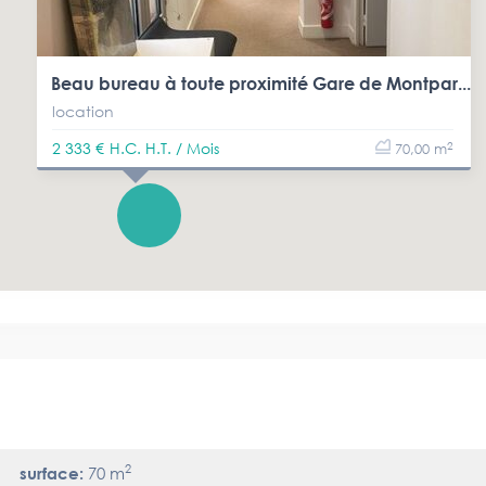
Beau bureau à toute proximité Gare de Montpar...
location
2
2 333 €
H.C. H.T. / Mois
70,00 m
2
surface:
70 m