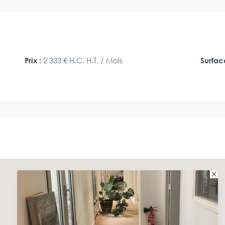
Prix :
2 333 €
H.C. H.T. / Mois
Surfac