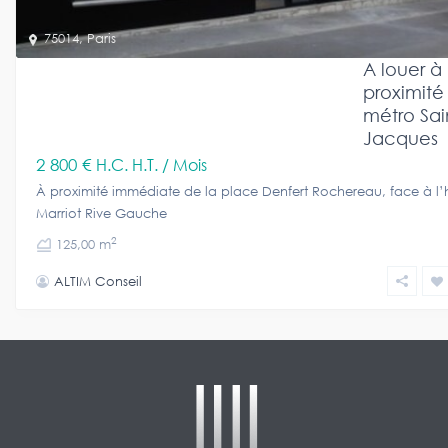
75014
,
Paris
A louer à
proximité
métro Sai
Jacques
2 800 €
H.C. H.T. / Mois
À proximité immédiate de la place Denfert Rochereau, face à l’
Marriot Rive Gauche
2
125,00 m
ALTIM Conseil