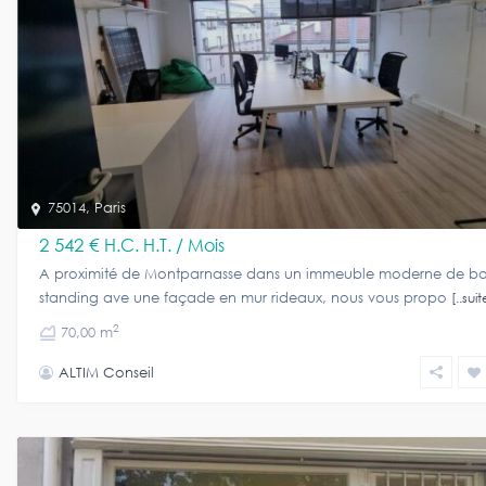
75014
,
Paris
2 542 €
H.C. H.T. / Mois
A proximité de Montparnasse dans un immeuble moderne de b
standing ave une façade en mur rideaux, nous vous propo
[..suit
2
70,00 m
ALTIM Conseil