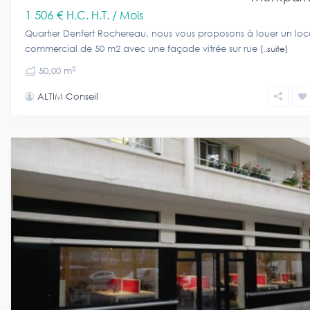
1 506 €
H.C. H.T. / Mois
Quartier Denfert Rochereau, nous vous proposons à louer un loc
commercial de 50 m2 avec une façade vitrée sur rue
[..suite]
2
50,00 m
ALTIM Conseil