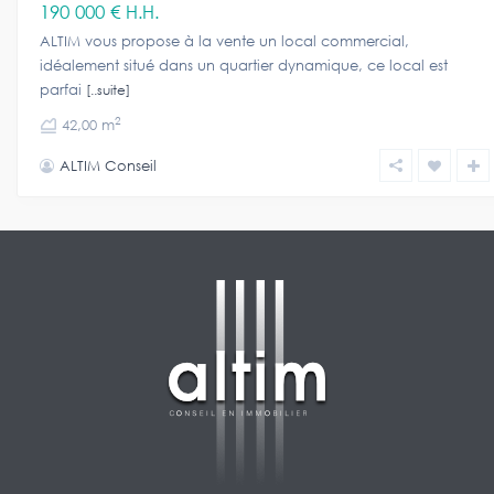
190 000 €
H.H.
ALTIM vous propose à la vente un local commercial,
idéalement situé dans un quartier dynamique, ce local est
parfai
[..suite]
2
42,00 m
ALTIM Conseil