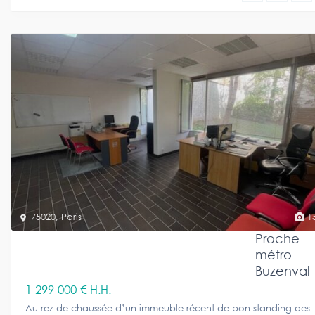
75020
,
Paris
1
Proche
métro
Buzenval
1 299 000 €
H.H.
Au rez de chaussée d’un immeuble récent de bon standing des