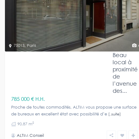
75013
,
Paris
Beau
local à
proximité
de
l’avenue
des...
785 000 €
H.H.
Proche de toutes commodités, ALTIM vous propose une surface
de bureaux en excellent état avec possibilité d’e
[..suite]
2
90,87 m
ALTIM Conseil