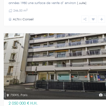
années 1980 une surface de vente d’ environ
[..suite]
2
246,00 m
ALTIM Conseil
75005
,
Paris
1
2 050 000 €
H.H.