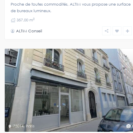
Proche de toutes commodités, ALTIM vous propose une surface
de bureaux lumineux.
2
357,00 m
ALTIM Conseil
75014
,
Paris