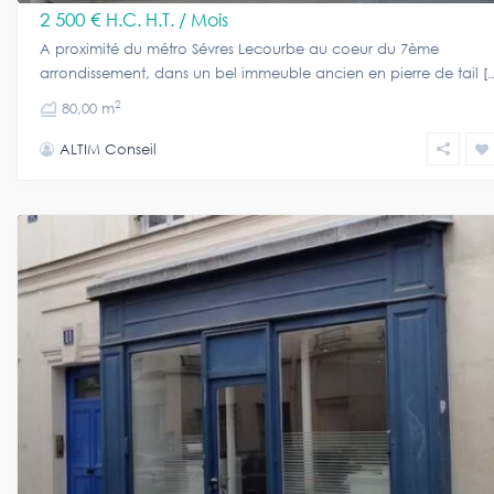
2 500 €
H.C. H.T. / Mois
A proximité du métro Sévres Lecourbe au coeur du 7ème
arrondissement, dans un bel immeuble ancien en pierre de tail
[.
2
80,00 m
ALTIM Conseil