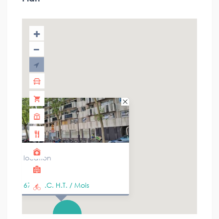
location
67 €
H.C. H.T. / Mois