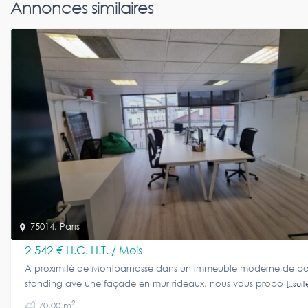
Annonces similaires
75014
,
Paris
2 542 €
H.C. H.T. / Mois
A proximité de Montparnasse dans un immeuble moderne de b
standing ave une façade en mur rideaux, nous vous propo
[..suit
2
70,00 m