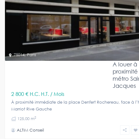
75014
,
Paris
A louer à
proximité
métro Sai
Jacques
2 800 €
H.C. H.T. / Mois
À proximité immédiate de la place Denfert Rochereau, face à l’
Marriot Rive Gauche
2
125,00 m
ALTIM Conseil