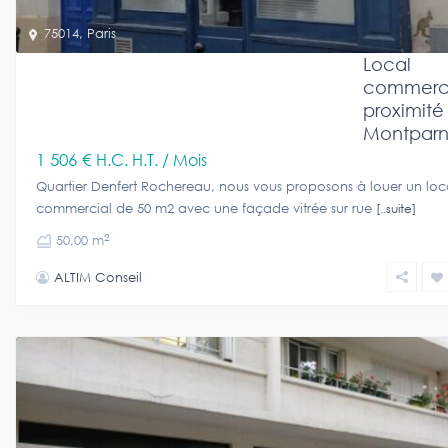
75014
,
Paris
Local
commerci
proximité
Montparn
1 506 €
H.C. H.T. / Mois
Quartier Denfert Rochereau, nous vous proposons à louer un loc
commercial de 50 m2 avec une façade vitrée sur rue
[..suite]
2
50,00 m
ALTIM Conseil