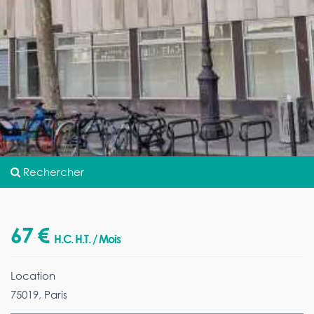
Rechercher
67 €
H.C. H.T. / Mois
Location
75019
,
Paris