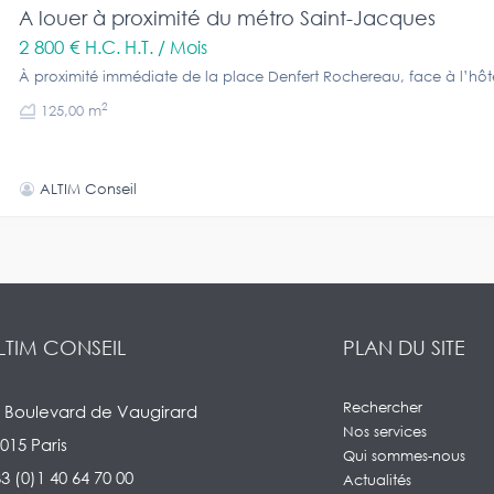
A louer à proximité du métro Saint-Jacques
2 800 €
H.C. H.T. / Mois
À proximité immédiate de la place Denfert Rochereau, face à l’hôt
2
125,00 m
ALTIM Conseil
LTIM CONSEIL
PLAN DU SITE
Rechercher
 Boulevard de Vaugirard
Nos services
015 Paris
Qui sommes-nous
3 (0)1 40 64 70 00
Actualités