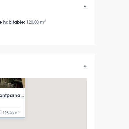
2
e habitable:
128,00 m
ontparna...
2
128,00 m