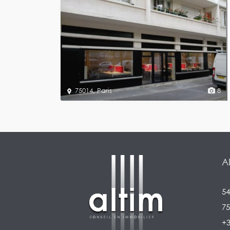
75014
,
Paris
8
A
54
75
+3