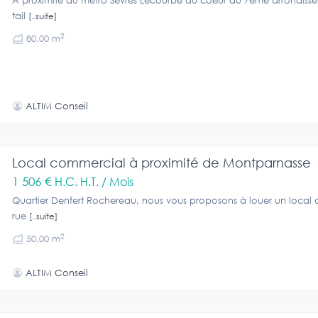
A proximité du métro Sévres Lecourbe au coeur du 7ème arrondiss
tail
[..suite]
2
80,00 m
ALTIM Conseil
Local commercial à proximité de Montparnasse
1 506 €
H.C. H.T. / Mois
Quartier Denfert Rochereau, nous vous proposons à louer un local
rue
[..suite]
2
50,00 m
ALTIM Conseil