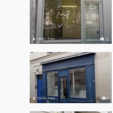
75007
,
Paris
12
75014
,
Paris
8