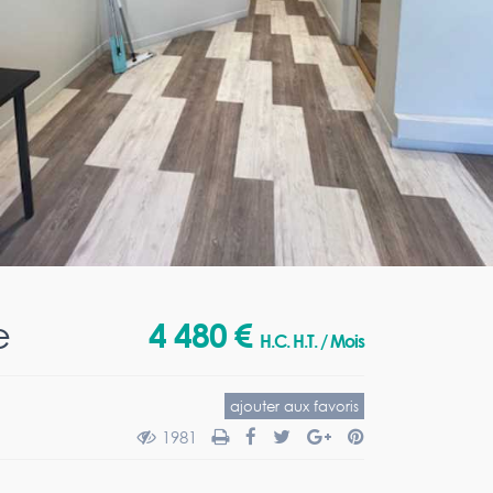
e
4 480 €
H.C. H.T. / Mois
ajouter aux favoris
1981