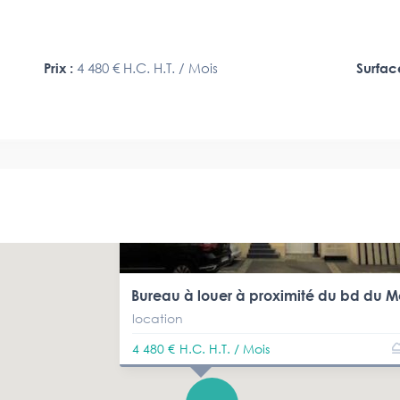
Prix :
4 480 €
H.C. H.T. / Mois
Surfac
Bureau à louer à proximité du bd du M
location
4 480 €
H.C. H.T. / Mois