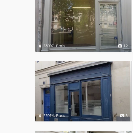
75007
,
Paris
12
75014
,
Paris
8