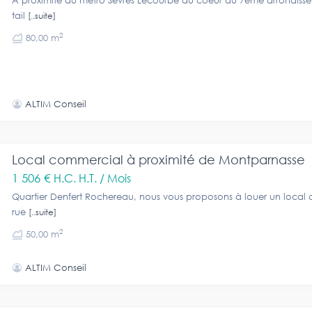
A proximité du métro Sévres Lecourbe au coeur du 7ème arrondiss
tail
[..suite]
2
80,00 m
ALTIM Conseil
Local commercial à proximité de Montparnasse
1 506 €
H.C. H.T. / Mois
Quartier Denfert Rochereau, nous vous proposons à louer un local
rue
[..suite]
2
50,00 m
ALTIM Conseil