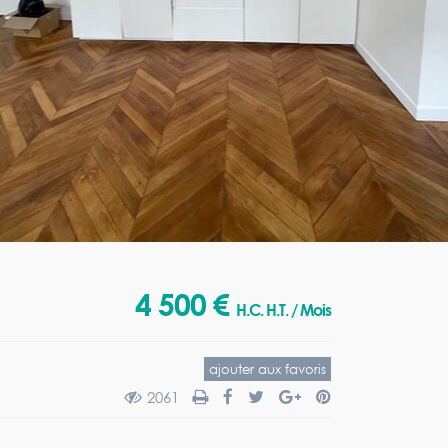
4 500 €
H.C. H.T. / Mois
ajouter aux favoris
2061