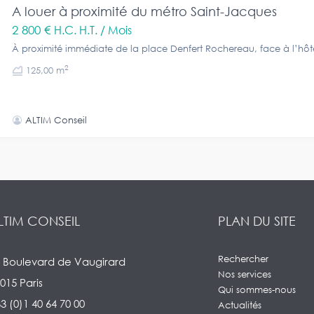
A louer à proximité du métro Saint-Jacques
2 800 €
H.C. H.T. / Mois
À proximité immédiate de la place Denfert Rochereau, face à l’hôt
2
125,00 m
ALTIM Conseil
LTIM CONSEIL
PLAN DU SITE
Rechercher
 Boulevard de Vaugirard
Nos services
015 Paris
Qui sommes-nous
3 (0)1 40 64 70 00
Actualités