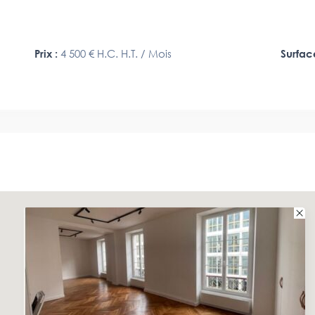
Prix :
4 500 €
H.C. H.T. / Mois
Surfac