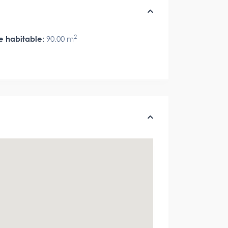
2
e habitable:
90,00 m