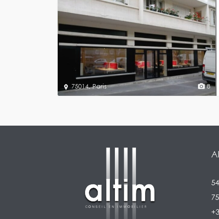
75014
,
Paris
8
A
54
75
+3