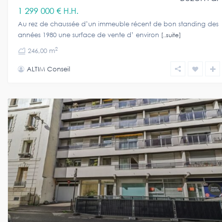
1 299 000 €
H.H.
Au rez de chaussée d’un immeuble récent de bon standing des
années 1980 une surface de vente d’ environ
[..suite]
2
246,00 m
ALTIM Conseil