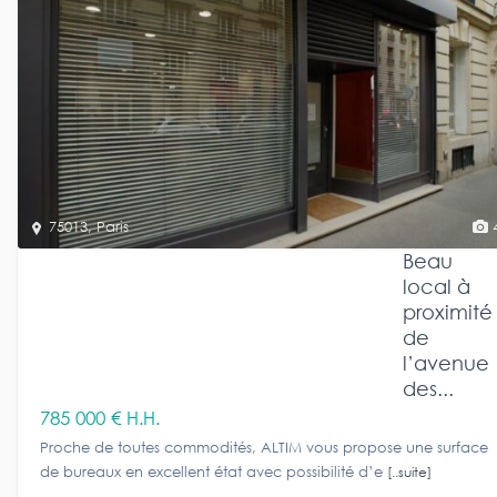
75013
,
Paris
Beau
local à
proximité
de
l’avenue
des...
785 000 €
H.H.
Proche de toutes commodités, ALTIM vous propose une surface
de bureaux en excellent état avec possibilité d’e
[..suite]