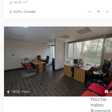
2
90,87 m
ALTIM Conseil
75020
,
Paris
1
Proche
métro
Buzenval