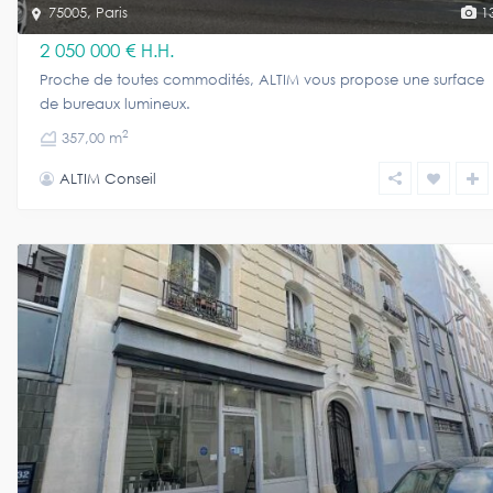
75005
,
Paris
1
2 050 000 €
H.H.
Proche de toutes commodités, ALTIM vous propose une surface
de bureaux lumineux.
2
357,00 m
ALTIM Conseil