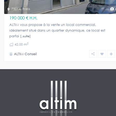
75014
,
Paris
190 000 €
H.H.
ALTIM vous propose à la vente un local commercial,
idéalement situé dans un quartier dynamique, ce local est
parfai
[..suite]
2
42,00 m
ALTIM Conseil