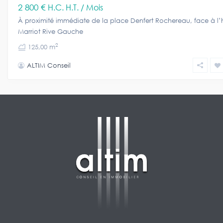
2 800 €
H.C. H.T. / Mois
À proximité immédiate de la place Denfert Rochereau, face à l’
Marriot Rive Gauche
2
125,00 m
ALTIM Conseil