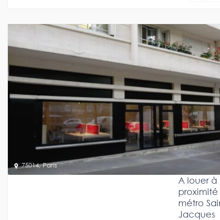
75014
,
Paris
A louer à
proximité
métro Sai
Jacques