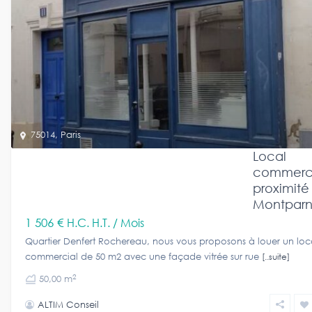
75014
,
Paris
Local
commerci
proximité
Montparn
1 506 €
H.C. H.T. / Mois
Quartier Denfert Rochereau, nous vous proposons à louer un loc
commercial de 50 m2 avec une façade vitrée sur rue
[..suite]
2
50,00 m
ALTIM Conseil