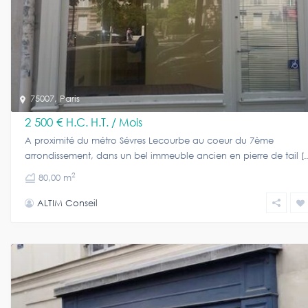
75007
,
Paris
2 500 €
H.C. H.T. / Mois
A proximité du métro Sévres Lecourbe au coeur du 7ème
arrondissement, dans un bel immeuble ancien en pierre de tail
[.
2
80,00 m
ALTIM Conseil