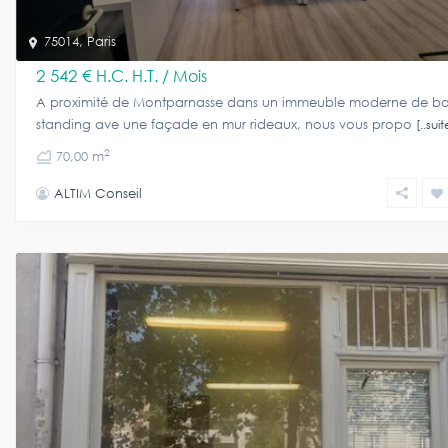
75014
,
Paris
2 542 €
H.C. H.T. / Mois
A proximité de Montparnasse dans un immeuble moderne de b
standing ave une façade en mur rideaux, nous vous propo
[..suit
2
70,00 m
ALTIM Conseil