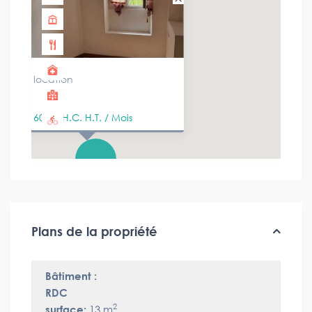
location
600 €
H.C. H.T. / Mois
Plans de la propriété
Bâtiment :
RDC
2
surface:
13 m