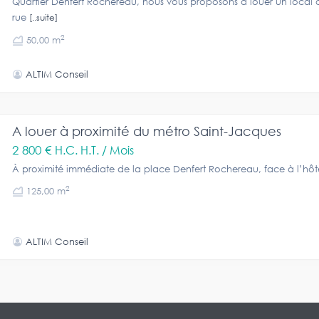
Quartier Denfert Rochereau, nous vous proposons à louer un local
rue
[..suite]
2
50,00 m
ALTIM Conseil
A louer à proximité du métro Saint-Jacques
2 800 €
H.C. H.T. / Mois
À proximité immédiate de la place Denfert Rochereau, face à l’hôt
2
125,00 m
ALTIM Conseil