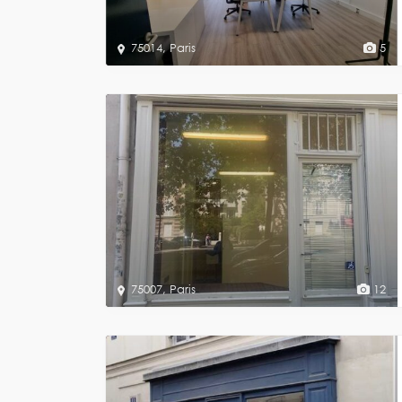
75014
,
Paris
5
75007
,
Paris
12