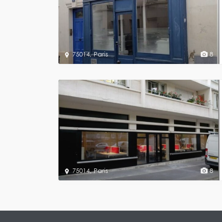
75014
,
Paris
8
75014
,
Paris
8