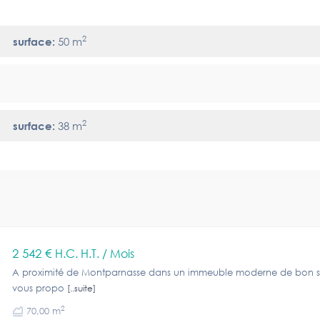
2
surface:
50 m
2
surface:
38 m
2 542 €
H.C. H.T. / Mois
A proximité de Montparnasse dans un immeuble moderne de bon s
vous propo
[..suite]
2
70,00 m