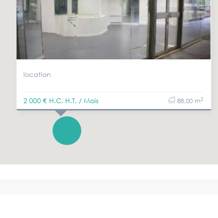
location
2
2 000 €
H.C. H.T. / Mois
88,00 m