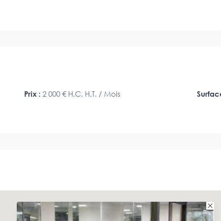
Prix :
2 000 €
H.C. H.T. / Mois
Surfac