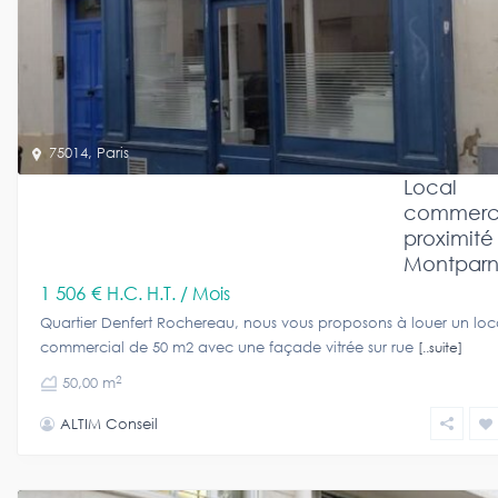
75014
,
Paris
Local
commerci
proximité
Montparn
1 506 €
H.C. H.T. / Mois
Quartier Denfert Rochereau, nous vous proposons à louer un loc
commercial de 50 m2 avec une façade vitrée sur rue
[..suite]
2
50,00 m
ALTIM Conseil