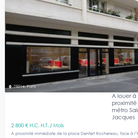
75014
,
Paris
A louer à
proximité
métro Sai
Jacques
2 800 €
H.C. H.T. / Mois
À proximité immédiate de la place Denfert Rochereau, face à l’