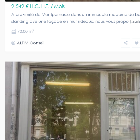
2 542 €
H.C. H.T. / Mois
A proximité de Montparnasse dans un immeuble moderne de b
standing ave une façade en mur rideaux, nous vous propo
[..suit
2
70,00 m
ALTIM Conseil