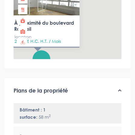
À proximité du boulevard
Raspail
location
2 417 €
H.C. H.T. / Mois
Plans de la propriété
Bâtiment : 1
2
surface:
58 m