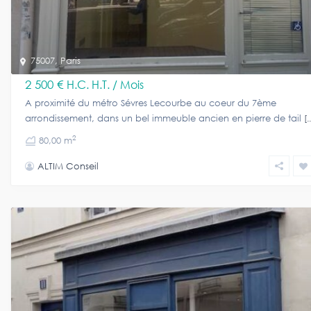
75007
,
Paris
2 500 €
H.C. H.T. / Mois
A proximité du métro Sévres Lecourbe au coeur du 7ème
arrondissement, dans un bel immeuble ancien en pierre de tail
[.
2
80,00 m
ALTIM Conseil