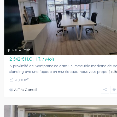
75014
,
Paris
2 542 €
H.C. H.T. / Mois
A proximité de Montparnasse dans un immeuble moderne de b
standing ave une façade en mur rideaux, nous vous propo
[..suit
2
70,00 m
ALTIM Conseil