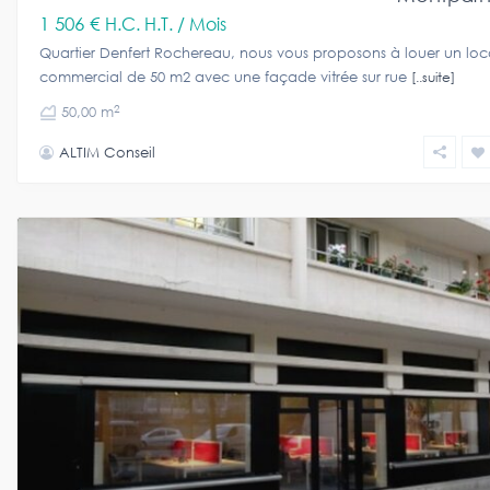
1 506 €
H.C. H.T. / Mois
Quartier Denfert Rochereau, nous vous proposons à louer un loc
commercial de 50 m2 avec une façade vitrée sur rue
[..suite]
2
50,00 m
ALTIM Conseil