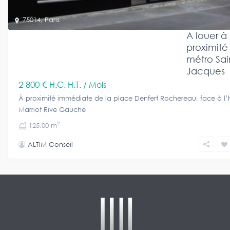
75014
,
Paris
A louer à
proximité
métro Sai
Jacques
2 800 €
H.C. H.T. / Mois
À proximité immédiate de la place Denfert Rochereau, face à l’
Marriot Rive Gauche
2
125,00 m
ALTIM Conseil